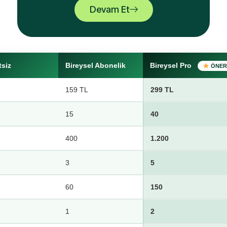
Devam Et
tsiz
Bireysel Abonelik
Bireysel Pro
ÖNER
159 TL
299 TL
15
40
400
1.200
3
5
60
150
1
2