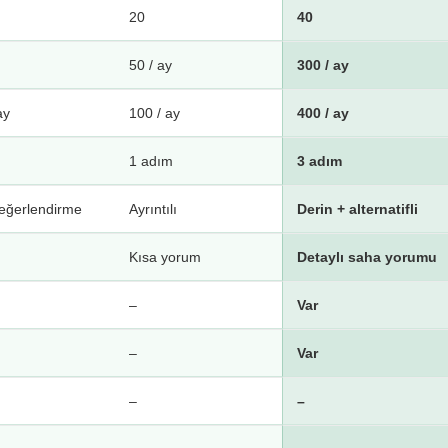
20
40
50 / ay
300 / ay
ay
100 / ay
400 / ay
1 adım
3 adım
eğerlendirme
Ayrıntılı
Derin + alternatifli
Kısa yorum
Detaylı saha yorumu
–
Var
–
Var
–
–