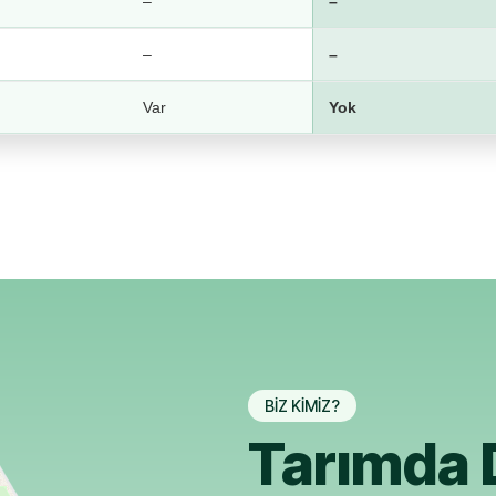
–
–
–
–
Var
Yok
BIZ KIMIZ?
Tarımda D