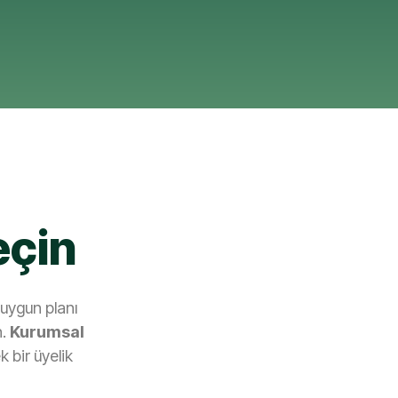
eçin
uygun planı
n.
Kurumsal
k bir üyelik