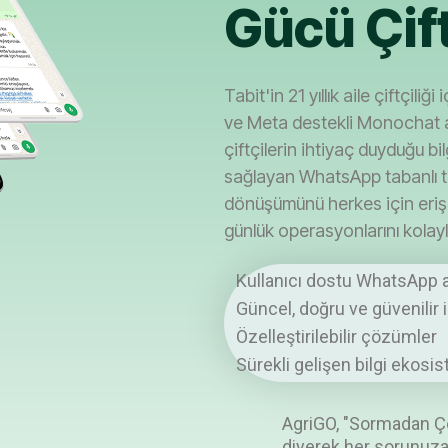
Gücü Çif
Tabit'in 21 yıllık aile çiftçili
ve Meta destekli Monochat al
çiftçilerin ihtiyaç duyduğu bi
sağlayan WhatsApp tabanlı ta
dönüşümünü herkes için erişil
günlük operasyonlarını kolayl
Kullanıcı dostu WhatsApp 
Güncel, doğru ve güvenilir i
Özelleştirilebilir çözümler
Sürekli gelişen bilgi ekosi
AgriGO, "Sormadan 
diyerek her sorunuz