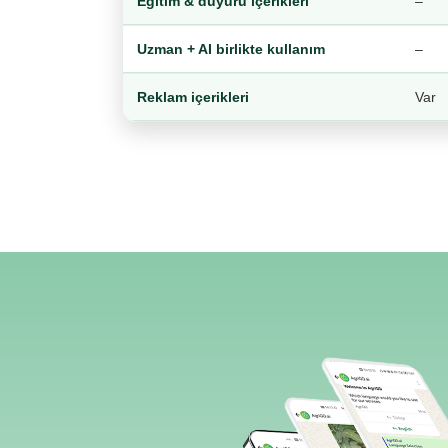
Eğitim & duyuru içerikleri
–
Uzman + AI birlikte kullanım
–
Reklam içerikleri
Var