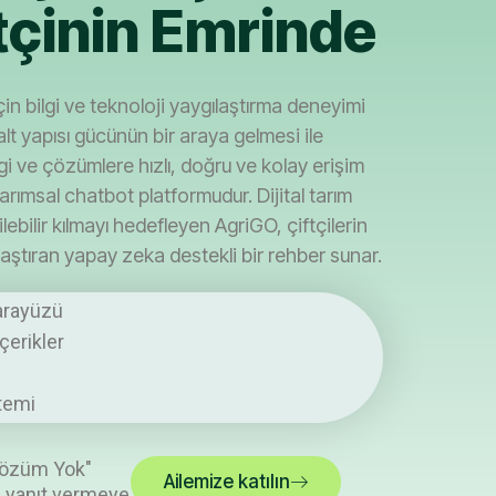
tçinin Emrinde
ği için bilgi ve teknoloji yaygılaştırma deneyimi
t yapısı gücünün bir araya gelmesi ile
lgi ve çözümlere hızlı, doğru ve kolay erişim
rımsal chatbot platformudur. Dijital tarım
ebilir kılmayı hedefleyen AgriGO, çiftçilerin
aştıran yapay zeka destekli bir rehber sunar.
arayüzü
çerikler
stemi
Çözüm Yok"
Ailemize katılın
a yanıt vermeye