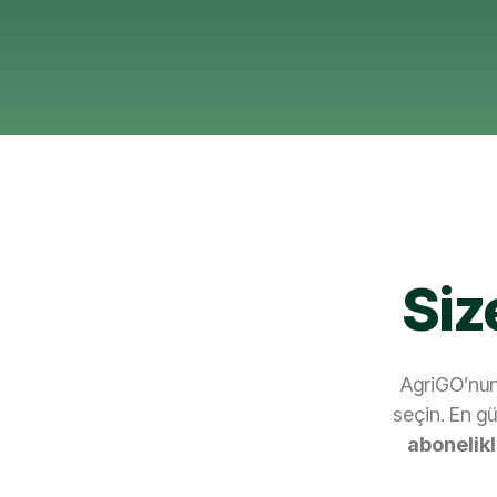
Siz
AgriGO’nun
seçin. En gü
abonelikl